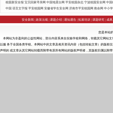
校园新安全报
宝贝回家寻亲网
中国地震台网
平安校园杂志
宁波校园安全网
中国
中国
语言文字报
平安校园网
安徽省学生安全网
济南市平安校园网
救命网
中小学
训网
全国中小学随笔化写作网
未成年人自救自护知识讲座精选
钟创网诚
安全新闻
|
政策法规
|
课题介绍
|
通知通告
|
拓展培训
|
课题研究
|
成果
您是本站
本网站为非盈利的公益性网站，部分内容系来自实验学校和网络，转载其它网站文
以服 务于全国各类学校。本网站中的文章及相关资讯内容（包括转贴文章）的版权
声明的 或文章从其它网站转载而附带有原所有网站的版权声明者，其版权归属以附