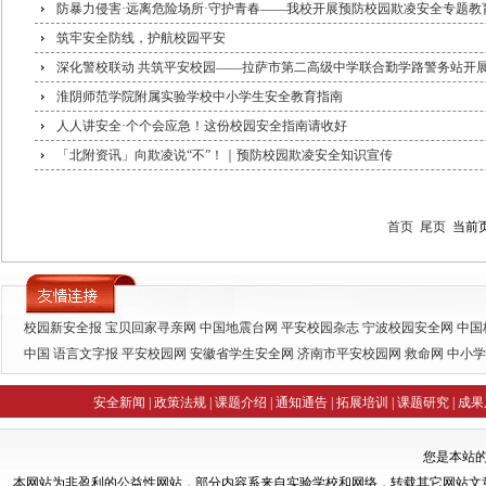
防暴力侵害·远离危险场所·守护青春——我校开展预防校园欺凌安全专题教
筑牢安全防线，护航校园平安
深化警校联动 共筑平安校园——拉萨市第二高级中学联合勤学路警务站开
淮阴师范学院附属实验学校中小学生安全教育指南
人人讲安全·个个会应急！这份校园安全指南请收好
「北附资讯」向欺凌说“不”！｜预防校园欺凌安全知识宣传
首页
尾页
当前页1
校园新安全报
宝贝回家寻亲网
中国地震台网
平安校园杂志
宁波校园安全网
中国
中国
语言文字报
平安校园网
安徽省学生安全网
济南市平安校园网
救命网
中小学
训网
全国中小学随笔化写作网
未成年人自救自护知识讲座精选
钟创网诚
安全新闻
|
政策法规
|
课题介绍
|
通知通告
|
拓展培训
|
课题研究
|
成果
您是本站
本网站为非盈利的公益性网站，部分内容系来自实验学校和网络，转载其它网站文