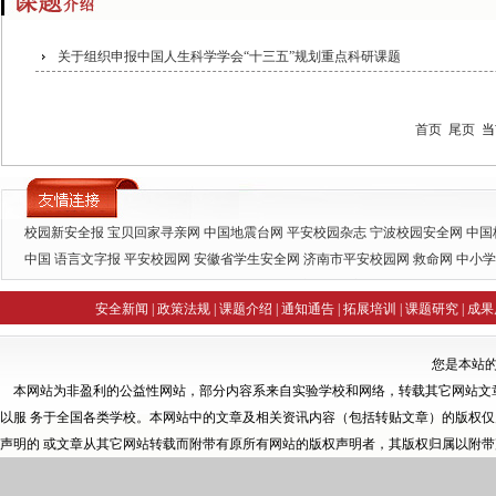
关于组织申报中国人生科学学会“十三五”规划重点科研课题
首页
尾页
当
校园新安全报
宝贝回家寻亲网
中国地震台网
平安校园杂志
宁波校园安全网
中国
中国
语言文字报
平安校园网
安徽省学生安全网
济南市平安校园网
救命网
中小学
训网
全国中小学随笔化写作网
未成年人自救自护知识讲座精选
钟创网诚
安全新闻
|
政策法规
|
课题介绍
|
通知通告
|
拓展培训
|
课题研究
|
成果
您是本站
本网站为非盈利的公益性网站，部分内容系来自实验学校和网络，转载其它网站文
以服 务于全国各类学校。本网站中的文章及相关资讯内容（包括转贴文章）的版权
声明的 或文章从其它网站转载而附带有原所有网站的版权声明者，其版权归属以附